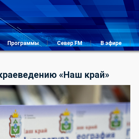
Программы
Север FM
В эфире
 краеведению «Наш край»