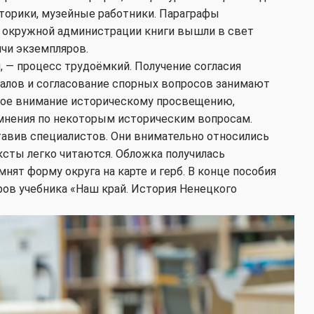
торики, музейные работники. Параграфы
е окружной администрации книги вышли в свет
чи экземпляров.
, — процесс трудоёмкий. Получение согласия
иалов и согласование спорных вопросов занимают
обое внимание историческому просвещению,
 мнения по некоторым историческим вопросам.
тавив специалистов. Они внимательно относились
ексты легко читаются. Обложка получилась
нят форму округа на карте и герб. В конце пособия
оров учебника «Наш край. История Ненецкого