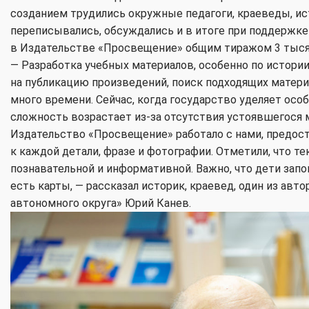
созданием трудились окружные педагоги, краеведы, ис
переписывались, обсуждались и в итоге при поддержк
в Издательстве «Просвещение» общим тиражом 3 тыся
— Разработка учебных материалов, особенно по истории
на публикацию произведений, поиск подходящих матер
много времени. Сейчас, когда государство уделяет ос
сложность возрастает из-за отсутствия устоявшегося
Издательство «Просвещение» работало с нами, предос
к каждой детали, фразе и фотографии. Отметили, что т
познавательной и информативной. Важно, что дети запом
есть карты, — рассказал историк, краевед, один из авт
автономного округа» Юрий Канев.