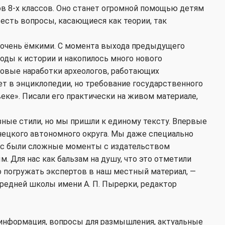
ов 8-х классов. Оно станет огромной помощью детям
 есть вопросы, касающиеся как теории, так
ь очень ёмкими. С момента выхода предыдущего
ходы к истории и накопилось много нового
новые наработки археологов, работающих
ет в энциклопедии, но требование государственного
веке». Писали его практически на живом материале,
зные стили, но мы пришли к единому тексту. Впервые
нецкого автономного округа. Мы даже специально
 нас были сложные моменты с издательством
. Для нас как бальзам на душу, что это отметили
 погружать экспертов в наш местный материал, —
средней школы имени А. П. Пырерки, редактор
 информация, вопросы для размышления, актуальные