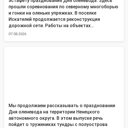
эстафету празднования Дня оленевода. Здесь
прошли соревнования по северному многоборью
и гонки на оленьих упряжках. В поселке
Искателей продолжается реконструкция
дорожной сети. Работы на объектах
выполняются согласно графика. Баскетболистки
07.08.2026
средней школы №5 активно готовятся к новому
игровому сезону. Для них в Нарьян-Маре
организовали первые спортивные сборы,
пригласив в регион для обмена опытом тренера
из Санкт-Петербурга.
Мы продолжаем рассказывать о праздновании
Дня оленевода на территории Ненецкого
автономного округа. В этом выпуске речь
пойдет о тружениках тундры с полуострова