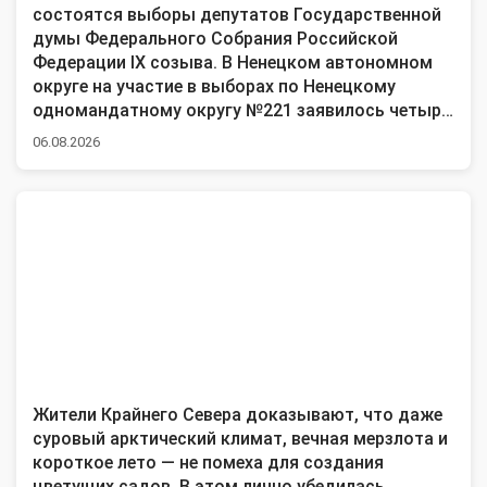
состоятся выборы депутатов Государственной
думы Федерального Собрания Российской
Федерации IX созыва. В Ненецком автономном
округе на участие в выборах по Ненецкому
одномандатному округу №221 заявилось четыре
кандидата, выдвинутых политическими
06.08.2026
партиями, и одиннадцать региональных групп
политических партий. О том, как идет
подготовка к голосованию, рассказал
председатель Избирательной комиссии
Ненецкого автономного округа Иван Макаров.
Жители Крайнего Севера доказывают, что даже
суровый арктический климат, вечная мерзлота и
короткое лето — не помеха для создания
цветущих садов. В этом лично убедилась