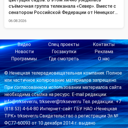
съёмочная группа телеканала «Север». Вместе с
сенатором Российской Федерации от Ненецкого
округа Денисом Гусевым и председателем ТОС
06.08.2026
«Малый Качгорт» Татьяной Широковой наши
коллеги посетили Пустозерский сельсовет.
Местные жители активно благоустраивают свои
территории и участвуют в окружном конкурсе
Видео
Спец проекты
Контакты
«Зелёный двор». Героями этого выпуска стали
Новости
Госзакупки
Реклама
увлечённые садоводы из посёлка Хонгурей.
Программы
Где смотреть
О нас
© Ненецкая телерадиовещательная компания. Полное
или частичное копирование материалов запрещено.
При согласованном использовании материалов сайта
необходима ссылка на ресурс. E-mail редакции:
info@trksever.ru, trksever@trksever.ru Тел. редакции.: +7
(818 53) 4-64-80 Интернет-сайт ГБУ НАО «Ненецкая
ТРК» trksever.ru Свидетельство о регистрации Эл №
ФС77-60093 от 10 декабря 2014 г. выдано