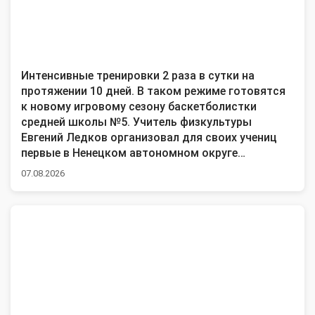
Интенсивные тренировки 2 раза в сутки на
протяжении 10 дней. В таком режиме готовятся
к новому игровому сезону баскетболистки
средней школы №5. Учитель физкультуры
Евгений Ледков организовал для своих учениц
первые в Ненецком автономном округе
спортивные сборы с приглашенным тренером из
07.08.2026
Санкт-Петербурга. На одной из тренировок
побывала наша съемочная группа.