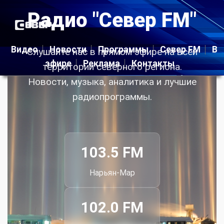
Радио "Север FM"
Видео
Новости
Программы
Север FM
В
Слушайте нас в прямом эфире на всей
эфире
Реклама
Контакты
территории северного региона.
Новости, музыка, аналитика и лучшие
радиопрограммы.
103.5 FM
Нарьян-Мар
102.0 FM