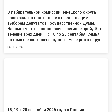
В Избирательной комиссии Ненецкого округа
рассказали о подготовке к предстоящим
выборам депутатов Государственной Думы.
Напомним, что голосование в регионе пройдёт в
течение трёх дней — с 18 по 20 сентября. Семья
потомственных оленеводов из Ненецкого округа
одержала победу во Всероссийском конкурсе
06.08.2026
«Семья года — 2026». Супруги воспитали 11
детей, а сейчас в семье 38 внуков и 11 правнуков.
Продолжается прием заявок на участие в
региональном конкурсе «Зеленый двор». В этом
выпуске новостей расскажем о том, как свои
дворы и участки украшают жители поселка
Хонгурей.
18, 19 и 20 сентября 2026 года в России