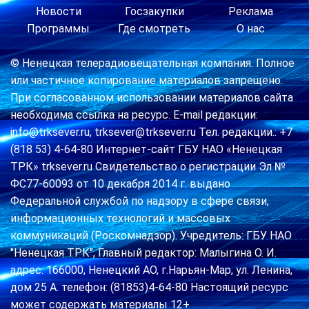
Новости
Госзакупки
Реклама
Программы
Где смотреть
О нас
© Ненецкая телерадиовещательная компания. Полное
или частичное копирование материалов запрещено.
При согласованном использовании материалов сайта
необходима ссылка на ресурс. E-mail редакции:
info@trksever.ru, trksever@trksever.ru Тел. редакции.: +7
(818 53) 4-64-80 Интернет-сайт ГБУ НАО «Ненецкая
ТРК» trksever.ru Свидетельство о регистрации Эл №
ФС77-60093 от 10 декабря 2014 г. выдано
Федеральной службой по надзору в сфере связи,
информационных технологий и массовых
коммуникаций (Роскомнадзор). Учредитель: ГБУ НАО
"Ненецкая ТРК", Главный редактор: Малыгина О. И.
адрес: 166000, Ненецкий АО, г.Нарьян-Мар, ул. Ленина,
дом 25 А. телефон: (81853)4-64-80 Настоящий ресурс
может содержать материалы 12+