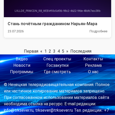
Стань почётным гражданином Нарьян-Мара
23.07.2026
Подробнее
Первая
«
1
2
3
4
5
»
Последняя
Видео
Спец проекты
Контакты
Новости
Госзакупки
Реклама
Программы
Где смотреть
О нас
© Ненецкая телерадиовещательная компания. Полное
или частичное копирование материалов запрещено.
При согласованном использовании материалов сайта
необходима ссылка на ресурс. E-mail редакции:
info@trksever.ru, trksever@trksever.ru Тел. редакции.: +7